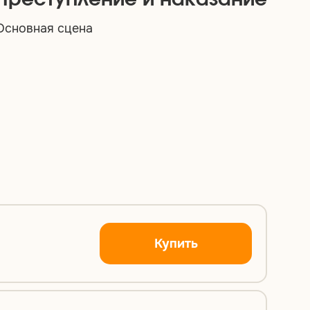
Преступление и наказание
Оп
тр
Основная сцена
Осно
Купить