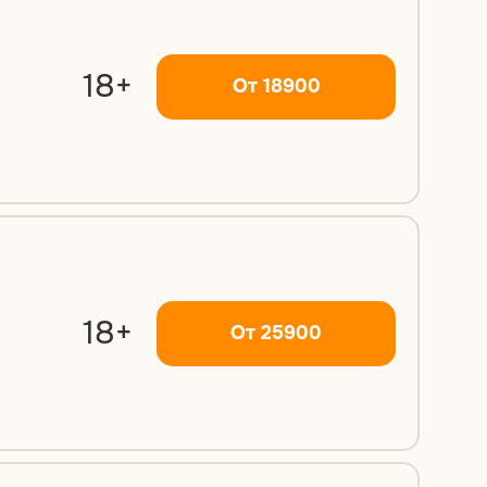
18+
От 18900
18+
От 25900