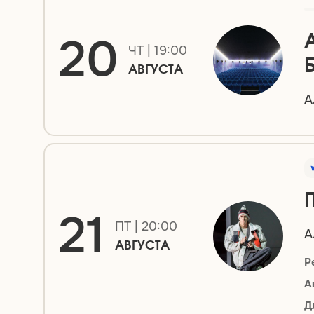
20
ЧТ | 19:00
АВГУСТА
А
21
ПТ | 20:00
А
АВГУСТА
Р
А
Д