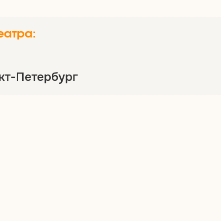
еатра:
нкт-Петербург