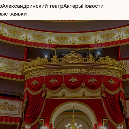
р
Александринский театр
Актеры
Новости
вые заявки