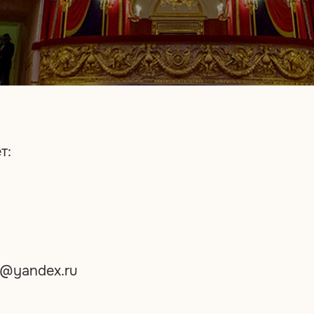
т:
p@yandex.ru