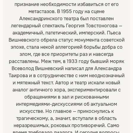
признание необходимости избавиться от его
метастазов. В 1955 году на сцене
Александринского театра был поставлен
легендарный спектакль Георгия Товстоногова —
академичный, патетический, имперский. Пьеса
Вишневского обрела статус монумента советской
эпохе, стала некой аллегорией борьбы добра со
злом, где все приоритеты раз и навсегда
расставлены. Меж тем, в 1933 году бывший моряк
Всеволод Вишневский написал для Александра
Таирова и в сотрудничестве с ним неоднозначный
и мятежный текст. Автор и театр искали новый
аналог античного хора, экспериментировали с
обращениями в зал и рискованными
интермедиями-дискуссиями об актуальном
искусстве. Но главное — прикоснулись к
трагическому, а, значит, вступали в область
неразрешимых, роковых противоречий. Само
время требовало диалога. И сегодня вопросы,