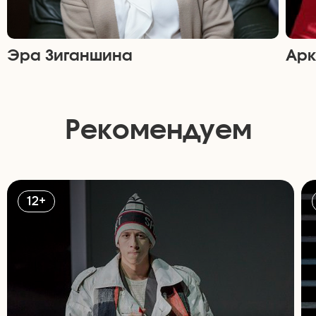
Эра Зиганшина
Арк
Рекомендуем
12+